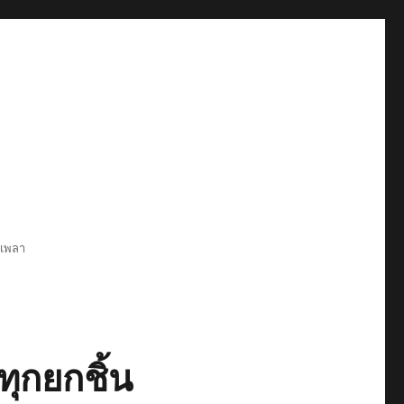
6เพลา
ุกยกชิ้น