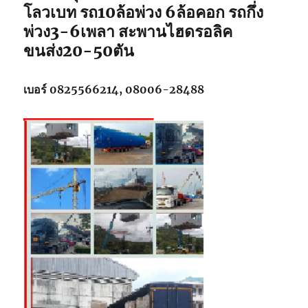
โลวเบท รถ10ล้อพ่วง 6ล้อคอก รถกึ่ง
พ่วง3-6เพลา สะพานไฮดรอลิค
ขนส่ง20-50ตัน
เบอร์ 0825566214, 08006-28488