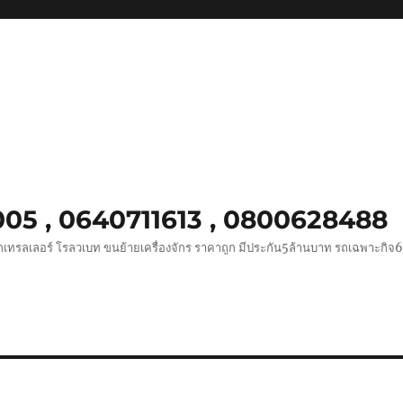
0005 , 0640711613 , 0800628488
ถเทรลเลอร์ โรลวเบท ขนย้ายเครื่องจักร ราคาถูก มีประกัน5ล้านบาท รถเฉพาะกิจ