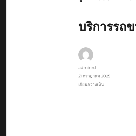
บริการรถขน
ผู้
adminrd
เขียน
เขียน
21 กรกฎาคม 2025
เมื่อ
บน
เขียนความเห็น
บริการ
รถ
ขน
ย้าย
ทั่ว
ประเทศ
77
จังหวัด