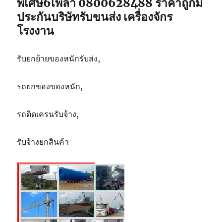
พิเศษ6เพลา 0800628488 ราคาถูกมี
5
ประกันบริษัทรับขนส่ง เครื่องจักร
ตัน
โรงงาน
รับยกย้ายของหนักรับส่ง,
รถยกของของหนัก,
รถติดเครนรับจ้าง,
รับจ้างยกสินค้า