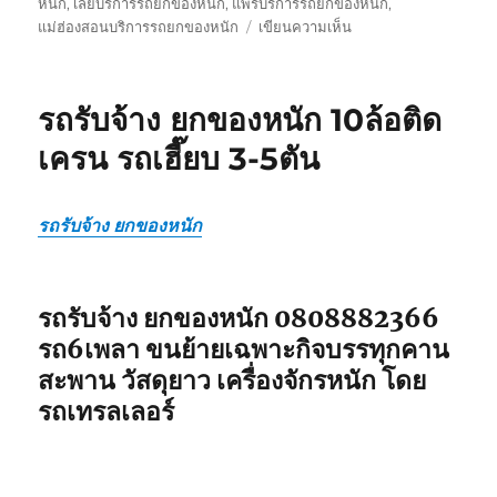
หนัก
,
เลยบริการรถยกของหนัก
,
แพร่บริการรถยกของหนัก
,
บน
แม่ฮ่องสอนบริการรถยกของหนัก
เขียนความเห็น
รถ
รับ
ยก
รถรับจ้าง ยกของหนัก 10ล้อติด
ของ
หนัก
เครน รถเฮี๊ยบ 3-5ตัน
10ล้อ
บรรทุก
ติด
รถรับจ้าง ยกของหนัก
เครน
รถ
เฮี๊ยบ
3-
รถรับจ้าง ยกของหนัก 0808882366
5ตัน
รถ6เพลา ขนย้ายเฉพาะกิจบรรทุกคาน
สะพาน วัสดุยาว เครื่องจักรหนัก โดย
รถเทรลเลอร์