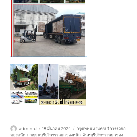
ผู้
เขียน
ป้าย
adminrd
18 มีนาคม 2024
กรุงเทพมหานครบริการรถยก
เขียน
เมื่อ
กำกับ
ของหนัก
,
กาญจนบุรีบริการรถยกของหนัก
,
จันทบุรีบริการรถยกของ