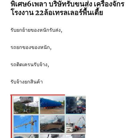
ตัน
พิเศษ6เพลา บริษัทรับขนส่ง เครื่องจักร
โรงงาน 22ล้อเทรลเลอร์พื้นเตี้ย
รับยกย้ายของหนักรับส่ง,
รถยกของของหนัก,
รถติดเครนรับจ้าง,
รับจ้างยกสินค้า