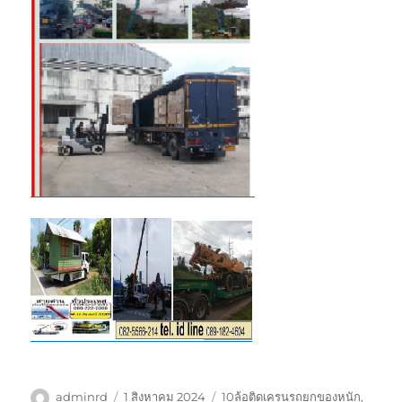
ผู้
เขียน
ป้าย
adminrd
1 สิงหาคม 2024
10ล้อติดเครนรถยกของหนัก
,