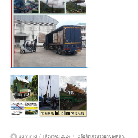
ผู้
เขียน
ป้าย
adminrd
1 สิงหาคม 2024
10ล้อติดเครนรถยกของหนัก
,