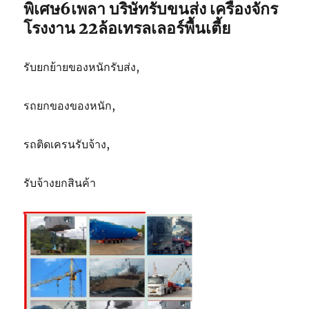
ตัน
พิเศษ6เพลา บริษัทรับขนส่ง เครื่องจักร
โรงงาน 22ล้อเทรลเลอร์พื้นเตี้ย
รับยกย้ายของหนักรับส่ง,
รถยกของของหนัก,
รถติดเครนรับจ้าง,
รับจ้างยกสินค้า