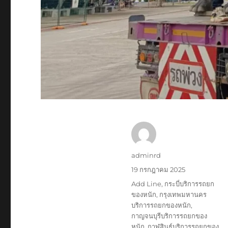
ผู้
adminrd
เขียน
เขียน
19 กรกฎาคม 2025
เมื่อ
ป้าย
Add Line
,
กระบี่บริการรถยก
กำกับ
ของหนัก
,
กรุงเทพมหานคร
บริการรถยกของหนัก
,
กาญจนบุรีบริการรถยกของ
หนัก
,
กาฬสินธุ์บริการรถยกของ