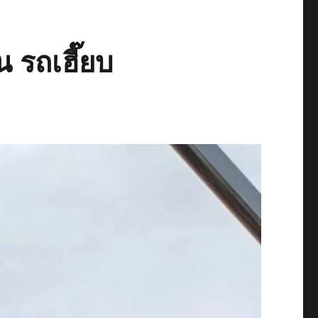
 รถเฮี๊ยบ