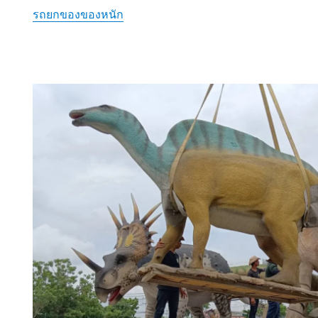
รถยกของของหนัก