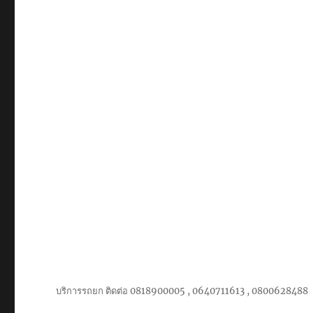
ขนาด
ใหญ่
เครื่องจักร
ทาง
ทะเล
บริการรถยก ติดต่อ 0818900005 , 0640711613 , 0800628488