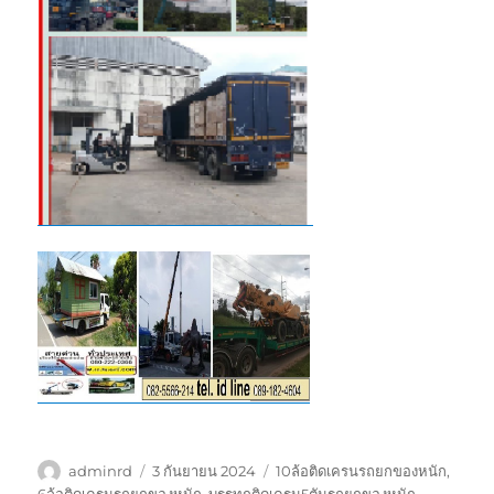
ผู้
เขียน
ป้าย
adminrd
3 กันยายน 2024
10ล้อติดเครนรถยกของหนัก
,
เขียน
เมื่อ
กำกับ