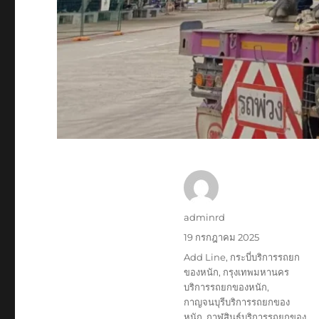
ผู้
adminrd
เขียน
เขียน
19 กรกฎาคม 2025
เมื่อ
ป้าย
Add Line
,
กระบี่บริการรถยก
กำกับ
ของหนัก
,
กรุงเทพมหานคร
บริการรถยกของหนัก
,
กาญจนบุรีบริการรถยกของ
หนัก
,
กาฬสินธุ์บริการรถยกของ