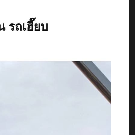
 รถเฮี๊ยบ