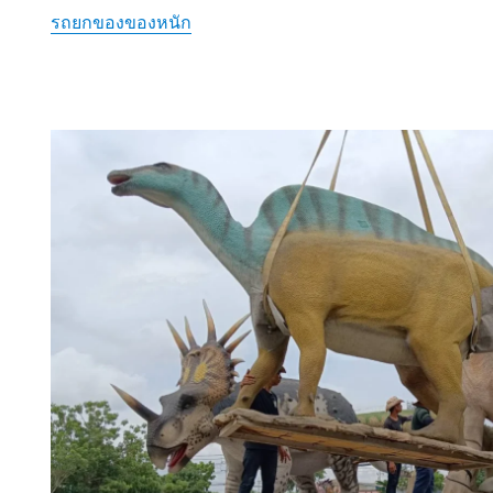
รถยกของของหนัก