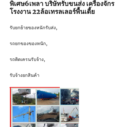
ตัน
พิเศษ6เพลา บริษัทรับขนส่ง เครื่องจักร
โรงงาน 22ล้อเทรลเลอร์พื้นเตี้ย
รับยกย้ายของหนักรับส่ง,
รถยกของของหนัก,
รถติดเครนรับจ้าง,
รับจ้างยกสินค้า