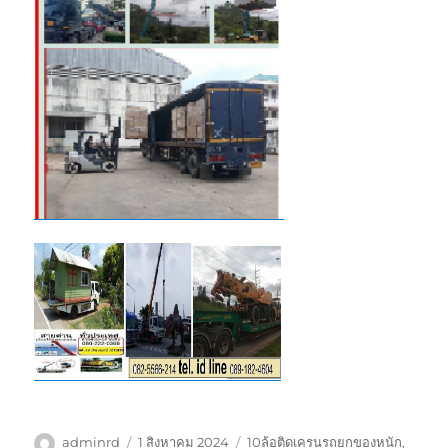
ผู้
เขียน
ป้าย
adminrd
1 สิงหาคม 2024
10ล้อติดเครนรถยกของหนัก
,