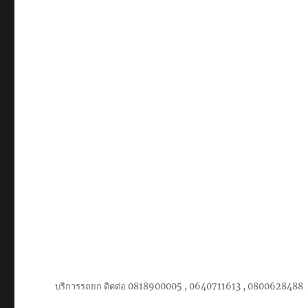
ราคา
ถูก
บริการรถยก ติดต่อ 0818900005 , 0640711613 , 0800628488