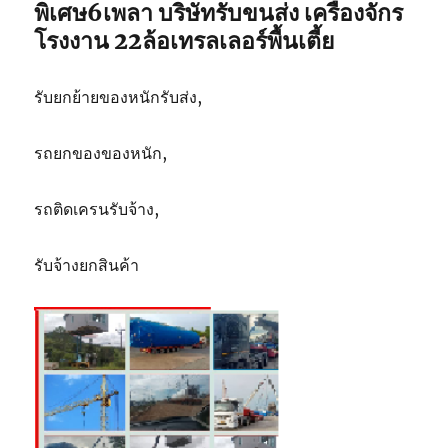
ตัน
พิเศษ6เพลา บริษัทรับขนส่ง เครื่องจักร
โรงงาน 22ล้อเทรลเลอร์พื้นเตี้ย
รับยกย้ายของหนักรับส่ง,
รถยกของของหนัก,
รถติดเครนรับจ้าง,
รับจ้างยกสินค้า