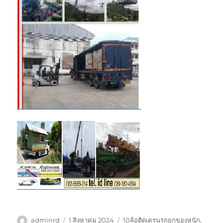
ผู้
เขียน
ป้าย
adminrd
1 สิงหาคม 2024
10ล้อติดเครนรถยกของหนัก
,