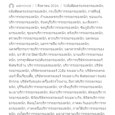
ผู้
เขียน
ป้าย
adminrd
1 สิงหาคม 2024
10ล้อติดเครนรถยกของหนัก
,
เขียน
เมื่อ
กำกับ
6ล้อติดเครนรถยกของหนัก
,
กระบี่บริการรถยกของหนัก
,
กาฬสินธุ์
บริการรถยกของหนัก
,
กำแพงเพชรบริการรถยกของหนัก
,
ขอนแก่น
บริการรถยกของหนัก
,
จันทบุรีบริการรถยกของหนัก
,
ฉะเชิงเทรา
บริการรถยกของหนัก
,
ชลบุรีบริการรถยกของหนัก
,
ชัยภูมิบริการรถ
ยกของหนัก
,
ชุมพรบริการรถยกของหนัก
,
ตรังบริการรถยกของหนัก
,
ตราดบริการรถยกของหนัก
,
ตากบริการรถยกของหนัก
,
นครพนม
บริการรถยกของหนัก
,
นครราชสีมาบริการรถยกของหนัก
,
นครศรีธรรมราชบริการรถยกของหนัก
,
นครสวรรค์บริการรถยกของ
หนัก
,
นราธิวาส ปัตตานีบริการรถยกของหนัก
,
น่านบริการรถยกของ
หนัก
,
บรรทุกติดเครน5ตันรถยกของหนัก
,
บริการบริษัทรถเทรลเลอร์
พิเศษรับจ้าง
,
บริการรถขนสงของหนัก
,
บริการรถยกของหนัก
,
บริษัท
รถยกของหนัก
,
บริษัทรถเทรลเลอร์ 22ล้อ รถเฉพาะกิจ
,
บริษัทรถเทรล
เลอร์ พื้นเรียบเตี้ย
,
บริษัทรถเทรลเลอร์ รถเฉพาะกิจ พิเศษ6เพลา ขนส่ง
จักรกล
,
บริษัทรับขนส่ง เครื่องจักรโรงงาน
,
บึงกาฬบริการรถยกของ
หนัก
,
บุรีรัมย์บริการรถยกของหนัก
,
ปราจีนบุรีบริการรถยกของหนัก
,
พะเยาบริการรถยกของหนัก
,
พังงาบริการรถยกของหนัก
,
พัทลุงบริการ
รถยกของหนัก
,
พิกัดบริษัทรถเทรลเลอร์ รถเฉพาะกิจ
,
พิจิตรบริการรถ
ยกของหนัก
,
พิษณุโลกบริการรถยกของหนัก
,
ภาคตะวันออกบริการรถ
ยกของหนัก
,
ภาคเหนือบริการรถยกของหนัก
,
ภาคใต้บริการรถยกของ
หนัก
,
ภูเก็ตบริการรถยกของหนัก
,
มหาสารคามบริการรถยกของหนัก
,