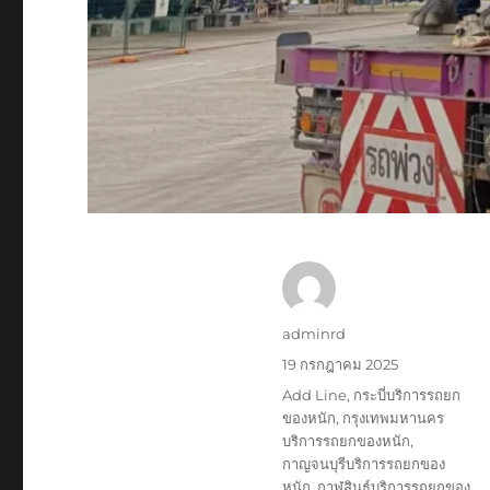
ผู้
adminrd
เขียน
เขียน
19 กรกฎาคม 2025
เมื่อ
ป้าย
Add Line
,
กระบี่บริการรถยก
กำกับ
ของหนัก
,
กรุงเทพมหานคร
บริการรถยกของหนัก
,
กาญจนบุรีบริการรถยกของ
หนัก
,
กาฬสินธุ์บริการรถยกของ