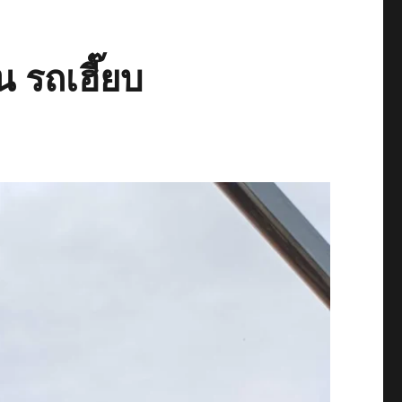
 รถเฮี๊ยบ