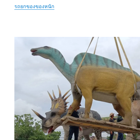
รถยกของของหนัก