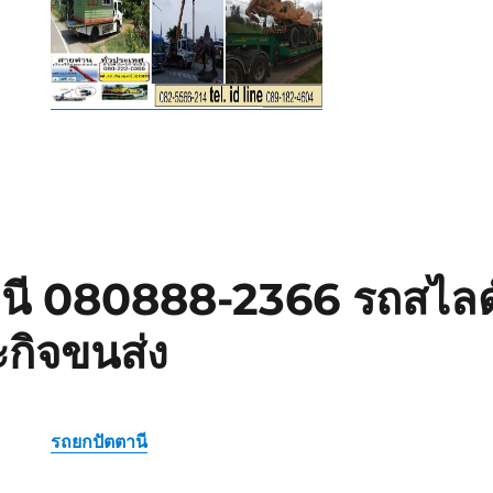
านี 080888-2366 รถสไล
ะกิจขนส่ง
รถยกปัตตานี