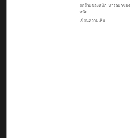
ยกย้ายของหนัก
,
หารถยกของ
หนัก
บน
เขียนความเห็น
รถ
รับจ้าง
ยก
ของ
หนัก
ราคา
ถูก
0888-
000-
456
บริษัท
รับ
ขนส่ง
สินค้า