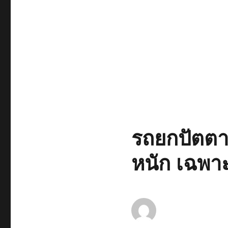
รถยกปัตต
หนัก เฉพา