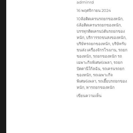
ผู้
adminrd
เขียน
เขียน
16 พฤศจิกายน 2024
เมื่อ
ป้าย
10ล้อติดเครนรถยกของหนัก
,
กำกับ
6ล้อติดเครนรถยกของหนัก
,
บรรทุกติดเครน5ตันรถยกของ
หนัก
,
บริการรถขนสงของหนัก
,
บริษัทรถยกของหนัก
,
บริษัทรับ
ขนส่ง เครื่องจักรโรงงาน
,
รถยก
ของหนัก
,
รถยกของหนัก รถ
เฉพาะกิจพิเศษ6เพลา
,
รถยก
ปัตตานีใก้ลฉัน
,
รถเครนรถยก
ของหนัก
,
รถเฉพาะกิจ
พิเศษ6เพลา
,
รถเฮี๊ยบรถยกของ
หนัก
,
หารถยกของหนัก
บน
เขียนความเห็น
รถ
ยก
ปัตตานี
080888-
2366
รถ