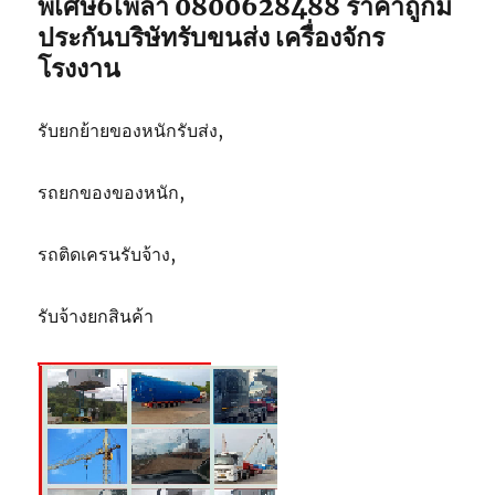
พิเศษ6เพลา 0800628488 ราคาถูกมี
5
ประกันบริษัทรับขนส่ง เครื่องจักร
ตัน
โรงงาน
รับยกย้ายของหนักรับส่ง,
รถยกของของหนัก,
รถติดเครนรับจ้าง,
รับจ้างยกสินค้า