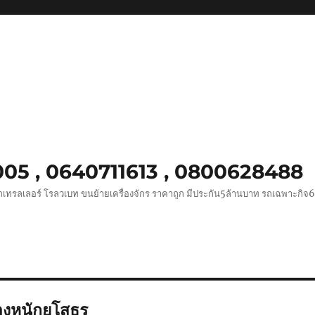
0005 , 0640711613 , 0800628488
ถเทรลเลอร์ โรลวเบท ขนย้ายเครื่องจักร ราคาถูก มีประกัน5ล้านบาท รถเฉพาะกิจ
องหนักยโสธร