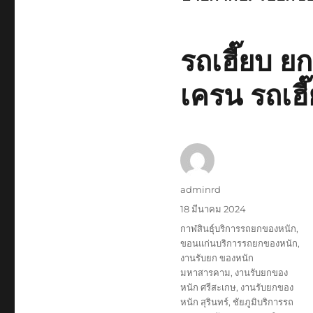
รถเฮี๊ยบ 
เครน รถเฮี
ผู้
adminrd
เขียน
เขียน
18 มีนาคม 2024
เมื่อ
ป้าย
กาฬสินธุ์บริการรถยกของหนัก
,
กำกับ
ขอนแก่นบริการรถยกของหนัก
,
งานรับยก ของหนัก
มหาสารคาม
,
งานรับยกของ
หนัก ศรีสะเกษ
,
งานรับยกของ
หนัก สุรินทร์
,
ชัยภูมิบริการรถ