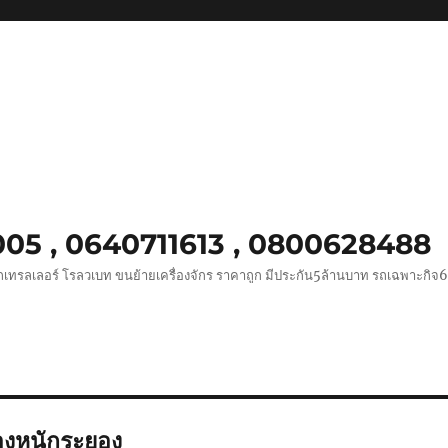
0005 , 0640711613 , 0800628488
ถเทรลเลอร์ โรลวเบท ขนย้ายเครื่องจักร ราคาถูก มีประกัน5ล้านบาท รถเฉพาะกิจ
องหนักระยอง