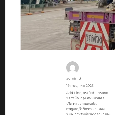
ผู้
adminrd
เขียน
เขียน
19 กรกฎาคม 2025
เมื่อ
ป้าย
Add Line
,
กระบี่บริการรถยก
กำกับ
ของหนัก
,
กรุงเทพมหานคร
บริการรถยกของหนัก
,
กาญจนบุรีบริการรถยกของ
หนัก
,
กาฬสินธุ์บริการรถยกของ