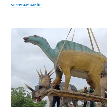
รถยกของของหนัก