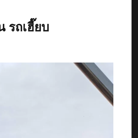
 รถเฮี๊ยบ