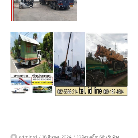
ผู้
เขียน
ป้าย
adminrd
18 มีนาคม 2024
10ล้อรถเฮี๊ยบ5ตัน รับจ้าง
,