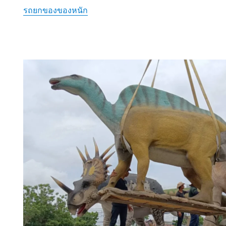
รถยกของของหนัก