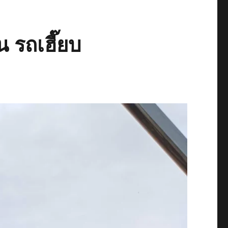
 รถเฮี๊ยบ