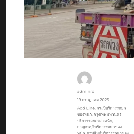
ผู้
adminrd
เขียน
เขียน
19 กรกฎาคม 2025
เมื่อ
ป้าย
Add Line
,
กระบี่บริการรถยก
กำกับ
ของหนัก
,
กรุงเทพมหานคร
บริการรถยกของหนัก
,
กาญจนบุรีบริการรถยกของ
หนัก
,
กาฬสินธุ์บริการรถยกของ