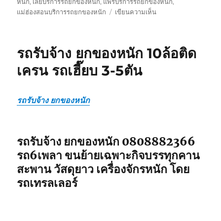
หนัก
,
เลยบริการรถยกของหนัก
,
แพร่บริการรถยกของหนัก
,
บน
แม่ฮ่องสอนบริการรถยกของหนัก
เขียนความเห็น
รถ
รับ
ยก
รถรับจ้าง ยกของหนัก 10ล้อติด
ของ
หนัก
เครน รถเฮี๊ยบ 3-5ตัน
10ล้อ
บรรทุก
ติด
รถรับจ้าง ยกของหนัก
เครน
รถ
เฮี๊ยบ
3-
รถรับจ้าง ยกของหนัก 0808882366
5ตัน
รถ6เพลา ขนย้ายเฉพาะกิจบรรทุกคาน
สะพาน วัสดุยาว เครื่องจักรหนัก โดย
รถเทรลเลอร์