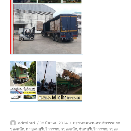
ผู้
เขียน
ป้าย
adminrd
18 มีนาคม 2024
กรุงเทพมหานครบริการรถยก
เขียน
เมื่อ
กำกับ
ของหนัก
,
กาญจนบุรีบริการรถยกของหนัก
,
จันทบุรีบริการรถยกของ