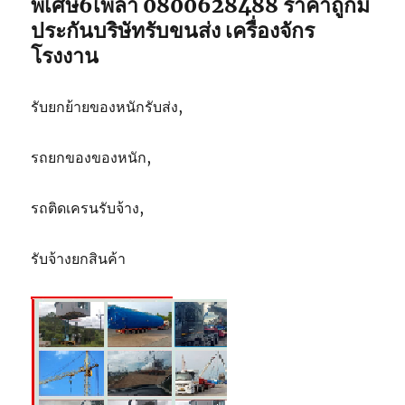
พิเศษ6เพลา 0800628488 ราคาถูกมี
5
ประกันบริษัทรับขนส่ง เครื่องจักร
ตัน
โรงงาน
รับยกย้ายของหนักรับส่ง,
รถยกของของหนัก,
รถติดเครนรับจ้าง,
รับจ้างยกสินค้า