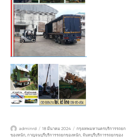
ผู้
เขียน
ป้าย
adminrd
18 มีนาคม 2024
กรุงเทพมหานครบริการรถยก
เขียน
เมื่อ
กำกับ
ของหนัก
,
กาญจนบุรีบริการรถยกของหนัก
,
จันทบุรีบริการรถยกของ