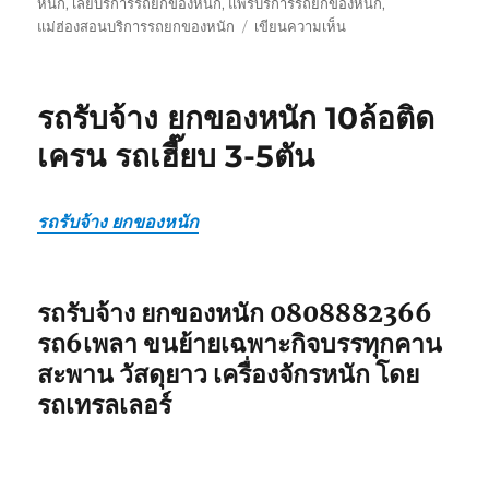
หนัก
,
เลยบริการรถยกของหนัก
,
แพร่บริการรถยกของหนัก
,
บน
แม่ฮ่องสอนบริการรถยกของหนัก
เขียนความเห็น
รถ
รับ
ยก
รถรับจ้าง ยกของหนัก 10ล้อติด
ของ
หนัก
เครน รถเฮี๊ยบ 3-5ตัน
10ล้อ
บรรทุก
ติด
รถรับจ้าง ยกของหนัก
เครน
รถ
เฮี๊ยบ
3-
รถรับจ้าง ยกของหนัก 0808882366
5ตัน
รถ6เพลา ขนย้ายเฉพาะกิจบรรทุกคาน
สะพาน วัสดุยาว เครื่องจักรหนัก โดย
รถเทรลเลอร์