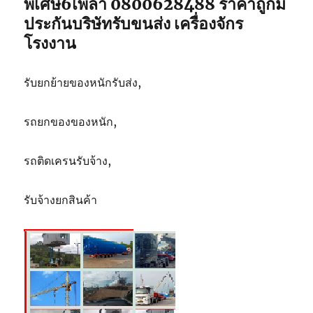
พิเศษ6เพลา 0800628488 ราคาถูกมี
5
ประกันบริษัทรับขนส่ง เครื่องจักร
ตัน
โรงงาน
รับยกย้ายของหนักรับส่ง,
รถยกของของหนัก,
รถติดเครนรับจ้าง,
รับจ้างยกสินค้า