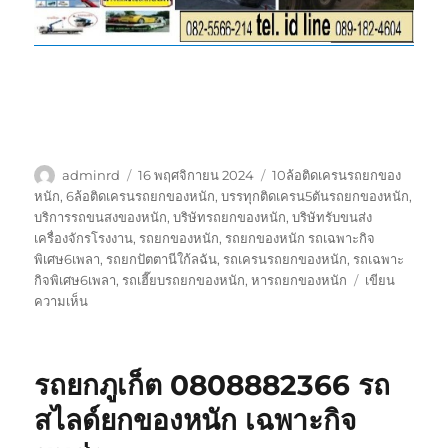
ผู้
เขียน
ป้าย
adminrd
16 พฤศจิกายน 2024
10ล้อติดเครนรถยกของ
เขียน
เมื่อ
กำกับ
หนัก
,
6ล้อติดเครนรถยกของหนัก
,
บรรทุกติดเครน5ตันรถยกของหนัก
,
บริการรถขนสงของหนัก
,
บริษัทรถยกของหนัก
,
บริษัทรับขนส่ง
เครื่องจักรโรงงาน
,
รถยกของหนัก
,
รถยกของหนัก รถเฉพาะกิจ
พิเศษ6เพลา
,
รถยกปัตตานีใก้ลฉัน
,
รถเครนรถยกของหนัก
,
รถเฉพาะ
กิจพิเศษ6เพลา
,
รถเฮี๊ยบรถยกของหนัก
,
หารถยกของหนัก
เขียน
บน
ความเห็น
รถ
ยก
ปัตตานี
รถยกภูเก็ต 0808882366 รถ
080888-
2366
สไลด์ยกของหนัก เฉพาะกิจ
รถ
สไลด์