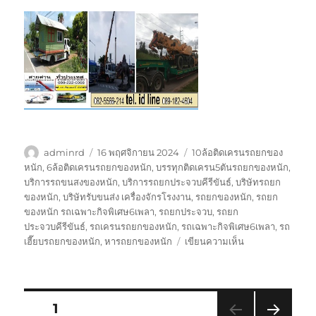
ผู้
เขียน
ป้าย
adminrd
16 พฤศจิกายน 2024
10ล้อติดเครนรถยกของ
เขียน
เมื่อ
กำกับ
หนัก
,
6ล้อติดเครนรถยกของหนัก
,
บรรทุกติดเครน5ตันรถยกของหนัก
,
บริการรถขนสงของหนัก
,
บริการรถยกประจวบคีรีขันธ์
,
บริษัทรถยก
ของหนัก
,
บริษัทรับขนส่ง เครื่องจักรโรงงาน
,
รถยกของหนัก
,
รถยก
ของหนัก รถเฉพาะกิจพิเศษ6เพลา
,
รถยกประจวบ
,
รถยก
ประจวบคีรีขันธ์
,
รถเครนรถยกของหนัก
,
รถเฉพาะกิจพิเศษ6เพลา
,
รถ
บน
เฮี๊ยบรถยกของหนัก
,
หารถยกของหนัก
เขียนความเห็น
รถ
ยก
ประจวบคีรีขันธ์
0808882366
Posts
หน้า
1
รถ