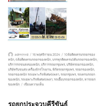
ผู้
เขียน
ป้าย
adminrd
16 พฤศจิกายน 2024
10ล้อติดเครนรถยกของ
เขียน
เมื่อ
กำกับ
หนัก
,
6ล้อติดเครนรถยกของหนัก
,
บรรทุกติดเครน5ตันรถยกของหนัก
,
บริการรถขนสงของหนัก
,
บริการรถยกชุมพร
,
บริษัทรถยกของหนัก
,
บริษัทรับขนส่ง เครื่องจักรโรงงาน
,
พิกัดรถยกชุมพร
,
รถยกของหนัก
,
รถยกของหนัก รถเฉพาะกิจพิเศษ6เพลา
,
รถยกชุมพร
,
รถเครนรถยก
ของหนัก
,
รถเฉพาะกิจพิเศษ6เพลา
,
รถเฮี๊ยบรถยกของหนัก
,
หารถยก
บน
ของหนัก
เขียนความเห็น
รถ
ยก
ชุมพร
รถยกประจวบคีรีขันธ์
0808882366