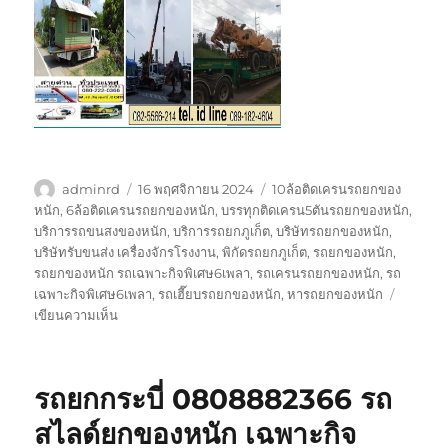
ผู้
เขียน
ป้าย
adminrd
16 พฤศจิกายน 2024
10ล้อติดเครนรถยกของ
เขียน
เมื่อ
กำกับ
หนัก
,
6ล้อติดเครนรถยกของหนัก
,
บรรทุกติดเครน5ตันรถยกของหนัก
,
บริการรถขนสงของหนัก
,
บริการรถยกภูเก็ต
,
บริษัทรถยกของหนัก
,
บริษัทรับขนส่ง เครื่องจักรโรงงาน
,
พิกัดรถยกภูเก็ต
,
รถยกของหนัก
,
รถยกของหนัก รถเฉพาะกิจพิเศษ6เพลา
,
รถเครนรถยกของหนัก
,
รถ
เฉพาะกิจพิเศษ6เพลา
,
รถเฮี๊ยบรถยกของหนัก
,
หารถยกของหนัก
บน
เขียนความเห็น
รถ
ยก
ภูเก็ต
รถยกกระบี่ 0808882366 รถ
0808882366
รถ
สไลด์ยกของหนัก เฉพาะกิจ
สไลด์