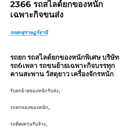
2366 รถสไลด์ยกของหนัก
สไลด์
เฉพาะกิจขนส่ง
ยก
ของ
หนัก
เฉพาะ
รถยกสุราษฎร์ธานี
กิจ
ขนส่ง
รถยก รถสไลด์ยกของหนักพิเศษ บริษัท
รถ6เพลา รถขนย้ายเฉพาะกิจบรรทุก
คานสะพาน วัสดุยาว เครื่องจักรหนัก
รับยกย้ายของหนักรับส่ง,
รถยกของของหนัก,
รถติดเครนรับจ้าง,