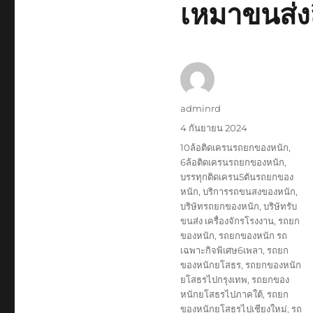
เหมาขนส่ง
ผู้
adminrd
เขียน
เขียน
4 กันยายน 2024
เมื่อ
ป้าย
10ล้อติดเครนรถยกของหนัก
,
กำกับ
6ล้อติดเครนรถยกของหนัก
,
บรรทุกติดเครน5ตันรถยกของ
หนัก
,
บริการรถขนสงของหนัก
,
บริษัทรถยกของหนัก
,
บริษัทรับ
ขนส่ง เครื่องจักรโรงงาน
,
รถยก
ของหนัก
,
รถยกของหนัก รถ
เฉพาะกิจพิเศษ6เพลา
,
รถยก
ของหนักยโสธร
,
รถยกของหนัก
ยโสธรไปกรุงเทพ
,
รถยกของ
หนักยโสธรไปภาคใต้
,
รถยก
ของหนักยโสธรไปเชียงใหม่
,
รถ