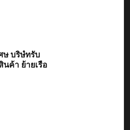
ษ บริษํทรับ
ินค้า ย้ายเรือ