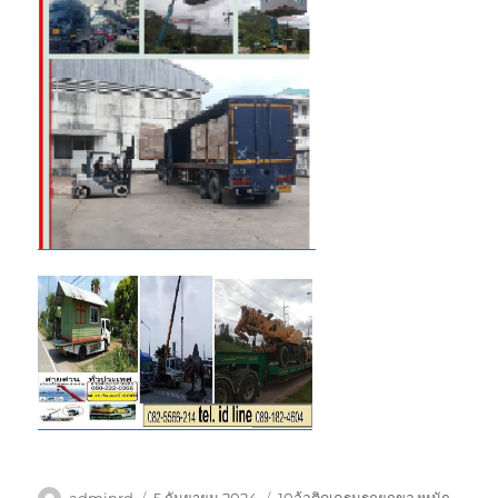
ผู้
เขียน
ป้าย
adminrd
5 กันยายน 2024
10ล้อติดเครนรถยกของหนัก
,