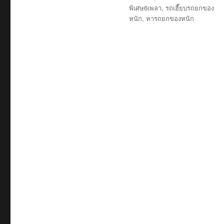
พิเศษ6เพลา
,
รถเฮี๊ยบรถยกของ
หนัก
,
หารถยกของหนัก