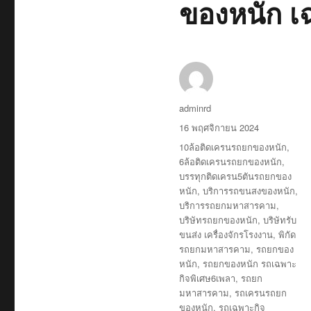
ของหนัก เ
ผู้
adminrd
เขียน
เขียน
16 พฤศจิกายน 2024
เมื่อ
ป้าย
10ล้อติดเครนรถยกของหนัก
,
กำกับ
6ล้อติดเครนรถยกของหนัก
,
บรรทุกติดเครน5ตันรถยกของ
หนัก
,
บริการรถขนสงของหนัก
,
บริการรถยกมหาสารคาม
,
บริษัทรถยกของหนัก
,
บริษัทรับ
ขนส่ง เครื่องจักรโรงงาน
,
พิกัด
รถยกมหาสารคาม
,
รถยกของ
หนัก
,
รถยกของหนัก รถเฉพาะ
กิจพิเศษ6เพลา
,
รถยก
มหาสารคาม
,
รถเครนรถยก
ของหนัก
,
รถเฉพาะกิจ