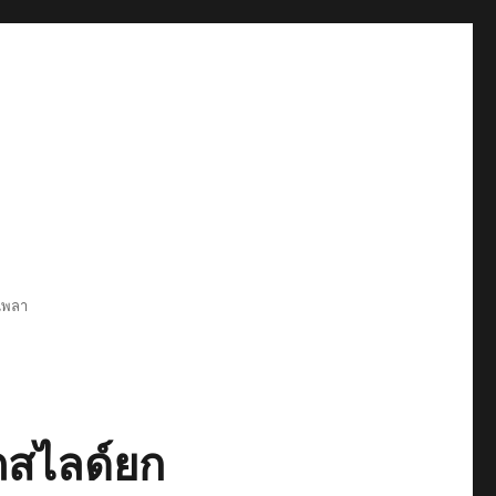
6เพลา
สไลด์ยก