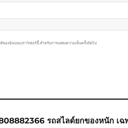
บไซต์ของฉันบนเบราว์เซอร์นี้ สำหรับการแสดงความเห็นครั้งถัดไป
0808882366 รถสไลด์ยกของหนัก เฉพ