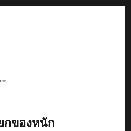
6เพลา
์ยกของหนัก