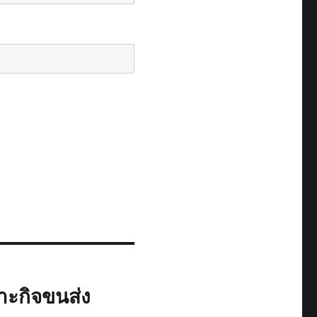
าะกิจขนส่ง