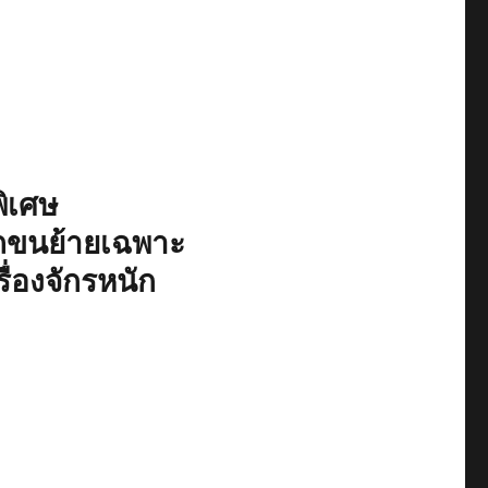
ิเศษ
ถขนย้ายเฉพาะ
ื่องจักรหนัก