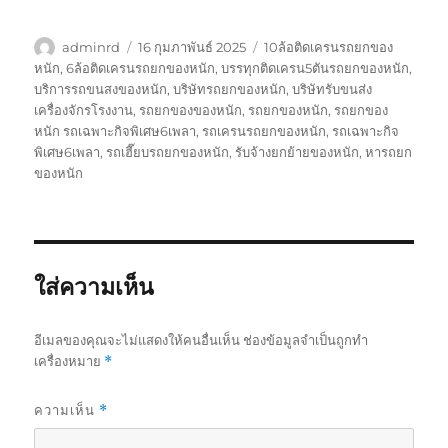
ผู้
เขียน
ป้าย
adminrd
16 กุมภาพันธ์ 2025
10ล้อติดเครนรถยกของ
เขียน
เมื่อ
กำกับ
หนัก
,
6ล้อติดเครนรถยกของหนัก
,
บรรทุกติดเครน5ตันรถยกของหนัก
,
บริการรถขนสงของหนัก
,
บริษัทรถยกของหนัก
,
บริษัทรับขนส่ง
เครื่องจักรโรงงาน
,
รถยกของของหนัก
,
รถยกของหนัก
,
รถยกของ
หนัก รถเฉพาะกิจพิเศษ6เพลา
,
รถเครนรถยกของหนัก
,
รถเฉพาะกิจ
พิเศษ6เพลา
,
รถเฮี๊ยบรถยกของหนัก
,
รับจ้างยกย้ายของหนัก
,
หารถยก
ของหนัก
ใส่ความเห็น
อีเมลของคุณจะไม่แสดงให้คนอื่นเห็น
ช่องข้อมูลจำเป็นถูกทำ
เครื่องหมาย
*
ความเห็น
*